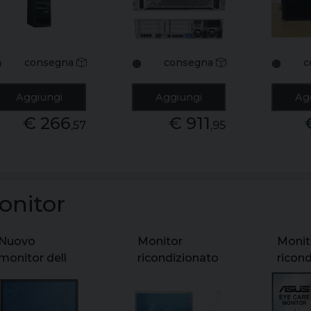
ts150 xeon e3-
intel xeon e5-
xeon 
1225 v6 ram
2650 12c/24t
ram 1
16gb ssd
ram 32gb no
hdd 5
480gb
hdd smart
raid c
consegna
consegna
c

🟠
🟠
freedos grado
array p440ar -
rs2bl
a
freedos
sched
Aggiungi
Aggiungi
Ag
matro
€ 266
€ 911
freed
,57
,95
onitor
Nuovo
Monitor
Monit
monitor dell
ricondizionato
ricon
e2216hv 21.5
apple a1081
asus
1920
cinema
va27a
display 20"
2560x