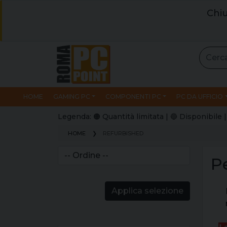
Chiu
HOME
GAMING PC
COMPONENTI PC
PC DA UFFICIO
Legenda: 🟠 Quantità limitata | 🔵 Disponibil
HOME
REFURBISHED
P
Applica selezione