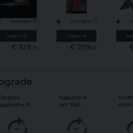
8350u ram
space gray
ram 8
8gb ssd 128gb
grado a
256g
windows 11
windo
consegna
consegna
c

🟠
🟠
pro non touch
pro g
grado b+
Aggiungi
Aggiungi
Ag
€ 329
€ 259
,71
,56
pgrade
Garanzia
Aggiunta di
Sosti
aggiuntiva di
ram 16gb
disco
12 mesi per
sodimm per
120gb
server fino a
notebook
480gb
fissi