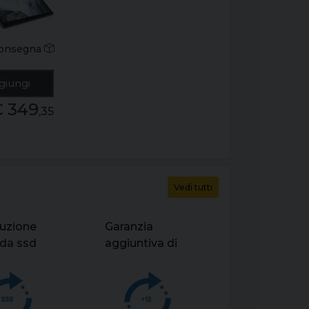
gb ssd
b
ws 11
onsegna
rado b+
giungi
€ 349
,35
Vedi tutti
tuzione
Garanzia
 da ssd
aggiuntiva di
 a
12 mesi per
 per pc
workstation
fisse e mobile