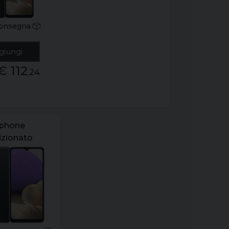
onsegna
giungi
€ 112
,24
phone
izionato
ng galaxy
g sm-a326b
28gb grado