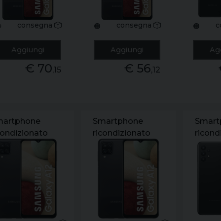
b+
b+
consegna
consegna
c

🟠
🟠
Aggiungi
Aggiungi
Ag
€ 70
€ 56
,15
,12
martphone
Smartphone
Smart
condizionato
ricondizionato
ricond
msung galaxy
samsung galaxy
samsu
2 sm-a127f 6.5"
a12 sm-a127f 6.5"
a32 5
gb grado a
64gb grado b+
6.5" 1
b+