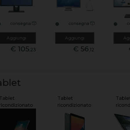
1680x1050 -
displa
dvi - grado b-
hdmi 
video
consegna
consegna
c

🟠
🟠
inclus
b+
Aggiungi
Aggiungi
Ag
€ 105
€ 56
,23
,12
ablet
Tablet
Tablet
Table
ricondizionato
ricondizionato
ricon
microsoft
apple ipad 8th
dell l
surface pro 6
gen a2270
7320 
12.3" core i5-
32gb solo wifi
core i