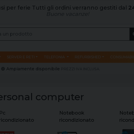
si per ferie Tutti gli ordini verranno gestiti dal
2
Buone vacanze!
SERVER E RETI
TELEFONIA
REFURBISHED
CONSUMABIL
e | 🟢 Ampiamente disponibile
PREZZI IVA INCLUSA.
ersonal computer
Pc
Notebook
Note
ricondizionato
ricondizionato
ricon
lenovo
hp elite x2
hp el