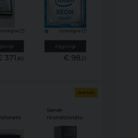
 3.2tb
4c/4t socket
vme +
fclga1151
y
3200kw
onsegna
consegna
🟢
giungi
Aggiungi
€ 371
€ 98
,80
,21
Vedi tutti
r
Server
dizionato
ricondizionato
mblato
hpe proliant
 core 2x
ml30 gen9