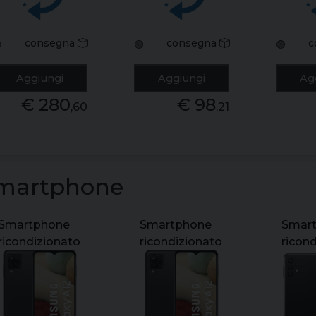
consegna
consegna
c

🟢
🟢
Aggiungi
Aggiungi
Ag
€ 280
€ 98
,60
,21
martphone
Smartphone
Smartphone
Smar
ricondizionato
ricondizionato
ricon
samsung
samsung
sams
galaxy a12 sm-
galaxy a12 sm-
galax
a127f 6.5"
a127f 6.5"
sm-a3
64gb grado a
64gb grado
128gb