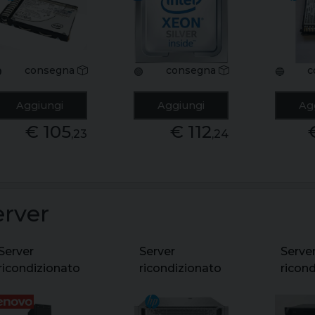
400gb 2.5
2.20ghz
p4600
6gb/s + caddy
10c/20t
2.5 n
651687-001
socket
cadd
fclga3647
mo00
consegna
consegna
c

🟢
🔵
jsq
Aggiungi
Aggiungi
Ag
€ 105
€ 112
,23
,24
erver
Server
Server
Serve
ricondizionato
ricondizionato
ricon
lenovo
hpe proliant
asse
thinkserver
dl380 gen9 2x
x9dal