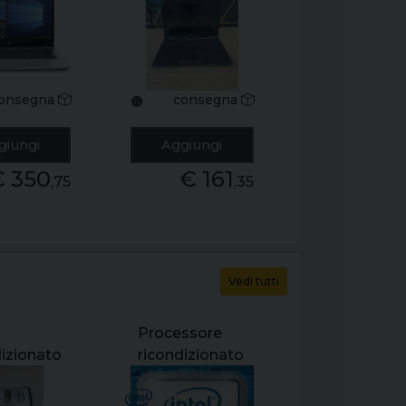
5
e7450 14" core
screen
i7-5600u 8gb
core i5-
ssd 256gb
 ram
windows 10
sd
pro grado b-
onsegna
consegna
🟠
b
ws 11
giungi
Aggiungi
rado a
€ 350
€ 161
,75
,35
Vedi tutti
Processore
dizionato
ricondizionato
terprise
intel xeon e-
ssd dc
2124g 3.40ghz