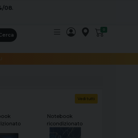
4/08
.
0
Cerca
I
Vedi tutti
book
Notebook
dizionato
ricondizionato
itebook
dell latitude