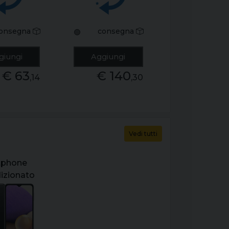
da
onsegna
consegna
🟢
giungi
Aggiungi
€ 63
€ 140
,14
,30
Vedi tutti
tphone
dizionato
ung
y a32 5g
26b 6.5"
 grado