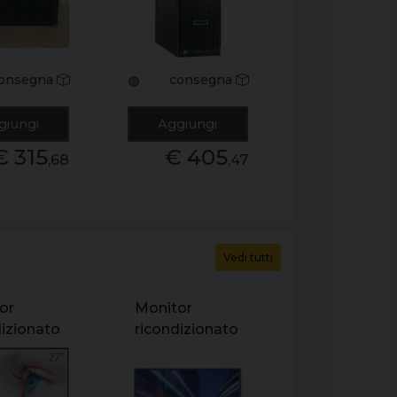
e5-2418l
pentium
6gb 4x
g4400 ram
00gb -
8gb no hdd
ontroller
smart array
onsegna
consegna
🟢
040 -
p440 -
a video
freedos grado
giungi
Aggiungi
x g450 -
a
€ 315
€ 405
os gra
,68
,47
Vedi tutti
or
Monitor
dizionato
ricondizionato
nec multisync
qsb 27"
x552s 55"
1440 -
1920x1080 16:9