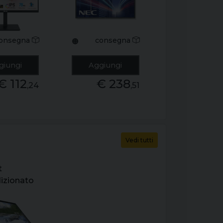
yport.
- hdmi.
- cavo
displayport.
 non
vga. dvi -
onsegna
consegna
🟠
o - grado
grado b+
giungi
Aggiungi
€ 112
€ 238
,24
,51
Vedi tutti
t
dizionato
atitude
13" touch
5-1130g7