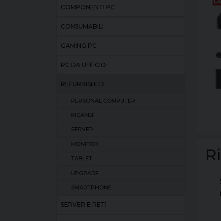
COMPONENTI PC
CONSUMABILI
GAMING PC

PC DA UFFICIO
REFURBISHED
PERSONAL COMPUTER
RICAMBI
SERVER
MONITOR
R
TABLET
UPGRADE
SMARTPHONE
SERVER E RETI