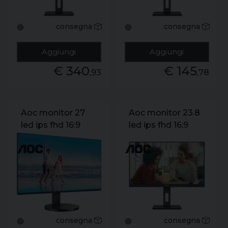
consegna
consegna
🔵
🔵
Aggiungi
Aggiungi
€ 340
€ 145
,93
,78
Aoc monitor 27
Aoc monitor 23.8
led ips fhd 16:9
led ips fhd 16:9
4ms 250 cdm
4ms 300 cdm.
100hz. reg altezza.
pivot. dp/hdmi.
usb-c. hdmi.
multimediale
multimediale
consegna
consegna
🔵
🟢