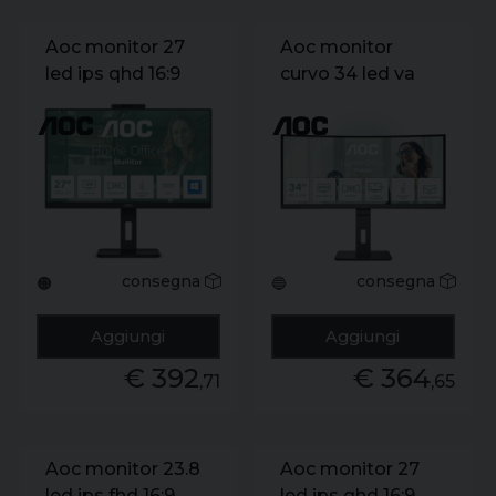
Aoc monitor 27
Aoc monitor
led ips qhd 16:9
curvo 34 led va
4ms 350 cdm.
wqhd 21:9 4ms
webcam. usb-c.
300 cdm. reg
pivot. dp/2hdmi.
altezza. usb-c.
multimediale
dp/hdmi.
multimediale
consegna
consegna
🟠
🔵
Aggiungi
Aggiungi
€ 392
€ 364
,71
,65
Aoc monitor 23.8
Aoc monitor 27
led ips fhd 16:9
led ips qhd 16:9