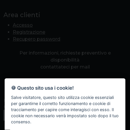
Area clienti
Accesso
Registrazione
Recupero password
Per informazioni, richieste preventivo e
disponibilità
contattateci per mail
info@romapcpoint.it
🍪 Questo sito usa i cookie!
Salve visitatore, questo sito utilizza cookie essenziali
Iscriviti alla nostra newsletter per non perdere eventi
per garantirne il corretto funzionamento e cookie di
speciali, sconti a tempo e promozioni.
tracciamento per capire come interagisci con esso. Il
Iscriviti
cookie non necessario verrà impostato solo dopo il tuo
consenso.