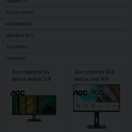
GAMING PC
PC DA UFFICIO
REFURBISHED
SERVER E RETI
TELEFONIA
GARANZIE
Aoc monitor 34
Aoc monitor 31.5
led va wqhd 21:9
led va uhd 16:9
4ms 300 cdm.
4ms 350 cdm.
dp/hdmi
pivot. dp/hdmi.
multimediale