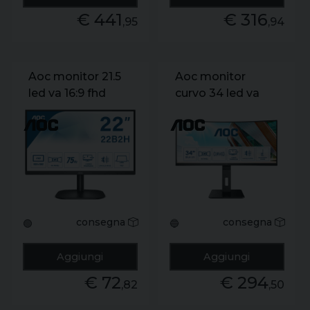
€ 441
€ 316
,95
,94
Aoc monitor 21.5
Aoc monitor
led va 16:9 fhd
curvo 34 led va
4ms 200 cdm.
21:9 qhd 1ms 300
vga/hdmi
cdm. hdmi/dp.
multimediale
consegna
consegna
🟢
🔵
Aggiungi
Aggiungi
€ 72
€ 294
,82
,50