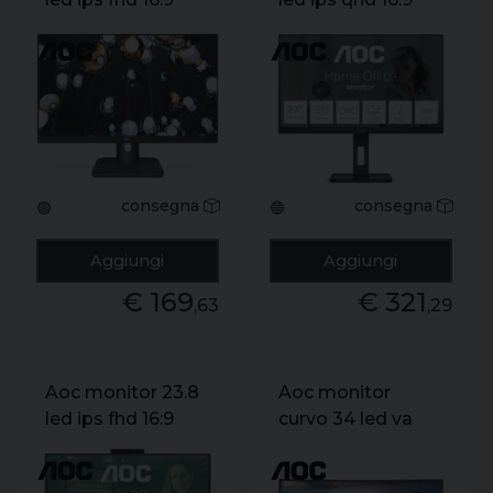
250cdm 50hz dp
4ms 350 cdm.
hdmi.
usb-c. pivot.
multimediale
dp/2hdmi.
multimediale
consegna
consegna
🟢
🔵
Aggiungi
Aggiungi
€ 169
€ 321
,63
,29
Aoc monitor 23.8
Aoc monitor
led ips fhd 16:9
curvo 34 led va
4ms 300 cdm.
wqhd 21:9 4ms
webcam. usb-c.
300 cdm. reg