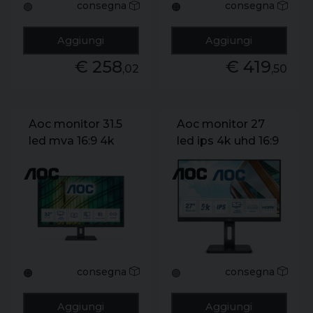
consegna
consegna
🟢
🟠
Aggiungi
Aggiungi
€ 258
€ 419
,02
,50
Aoc monitor 31.5
Aoc monitor 27
led mva 16:9 4k
led ips 4k uhd 16:9
uhd 4ms 350
350 cdm. usb-c.
cdm. dp/hdmi.
dp/hdmi. pivot.
multimediale
multimediale
consegna
consegna
🟠
🟢
Aggiungi
Aggiungi