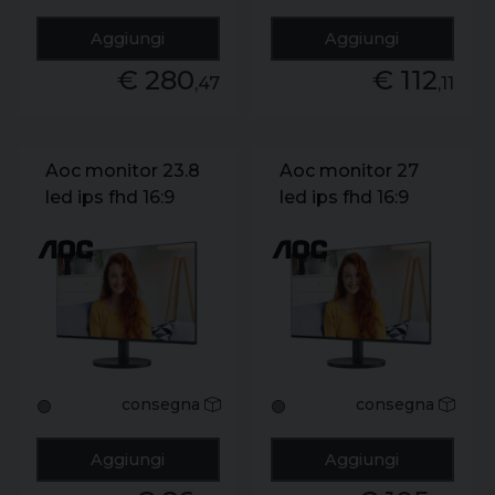
Aggiungi
Aggiungi
€ 280
€ 112
,47
,11
Aoc monitor 23.8
Aoc monitor 27
led ips fhd 16:9
led ips fhd 16:9
1ms 250 cdm
250 cdm 100hz.
120hz. vga/hdmi.
vga/hdmi.
multimediale
multimediale
consegna
consegna
🟢
🟢
Aggiungi
Aggiungi