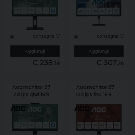
pivot. dp/hdmi.
altezza. usb-c
multimediale
dock. dp/hdmi.
multimediale
consegna
consegna
🟢
🔵
Aggiungi
Aggiungi
€ 238
€ 307
,38
,26
Aoc monitor 27
Aoc monitor 27
led ips qhd 16:9
led ips fhd 16:9
4ms 350 cdm.
4ms 300 cdm.
webcam. pivot.
pivot. dp/hdmi.
dp/2hdmi.
multimediale
multimediale