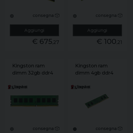
consegna
consegna
🟢
🟢
Aggiungi
Aggiungi
€ 675
€ 100
,27
,21
Kingston ram
Kingston ram
dimm 32gb ddr4
dimm 4gb ddr4
3200mhz cl22
non ecc
unbuffered
consegna
consegna
🔵
🟠