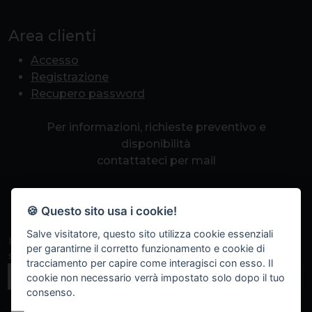
Area clienti
Accesso
Registrazione
Recupero password
Per informazioni, richieste preventivo e
disponibilità
contattateci per mail
info@romapcpoint.it
🍪 Questo sito usa i cookie!
Salve visitatore, questo sito utilizza cookie essenziali
Iscriviti alla nostra newsletter per non perdere eventi
per garantirne il corretto funzionamento e cookie di
speciali, sconti a tempo e promozioni.
tracciamento per capire come interagisci con esso. Il
Iscriviti
cookie non necessario verrà impostato solo dopo il tuo
consenso.