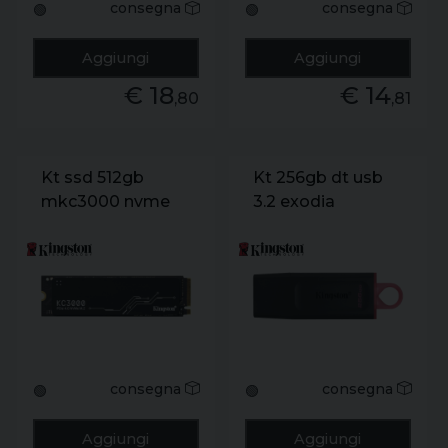
consegna
consegna
🟢
🟢
Aggiungi
Aggiungi
€ 18
€ 14
,80
,81
Kt ssd 512gb
Kt 256gb dt usb
mkc3000 nvme
3.2 exodia
m2
consegna
consegna
🟢
🟢
Aggiungi
Aggiungi