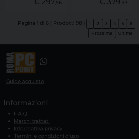
€ 297
€ 379
,56
,93
Pagina 1 di 6 ( Prodotti 98 )
1
2
3
4
5
6
Prossima
Ultima
Guide acquisto
Informazioni
F.A.Q.
Marchi trattati
Informativa privacy
Termini e condizioni d'uso