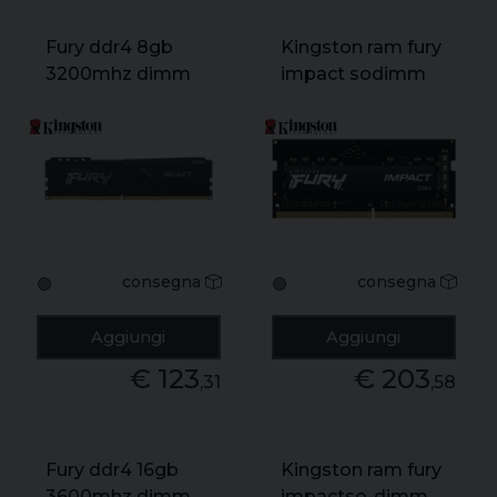
Fury ddr4 8gb
Kingston ram fury
3200mhz dimm
impact sodimm
16gb ddr4
3200mhz cl20
consegna
consegna
🟢
🟢
Aggiungi
Aggiungi
€ 123
€ 203
,31
,58
Fury ddr4 16gb
Kingston ram fury
3600mhz dimm
impactso-dimm