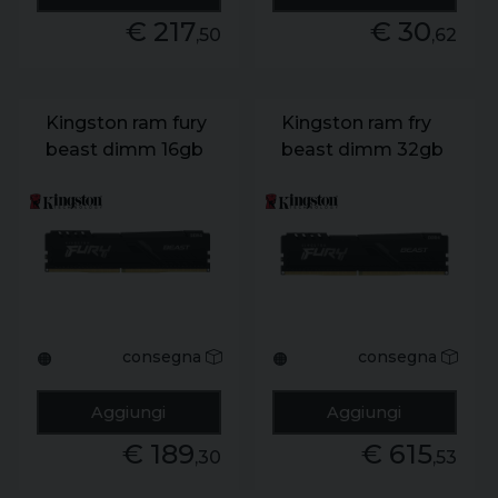
€ 217
€ 30
,50
,62
Kingston ram fury
Kingston ram fry
beast dimm 16gb
beast dimm 32gb
ddr4 3200mhz
ddr4 3200mhx
cl16
consegna
consegna
🟠
🟠
Aggiungi
Aggiungi
€ 189
€ 615
,30
,53