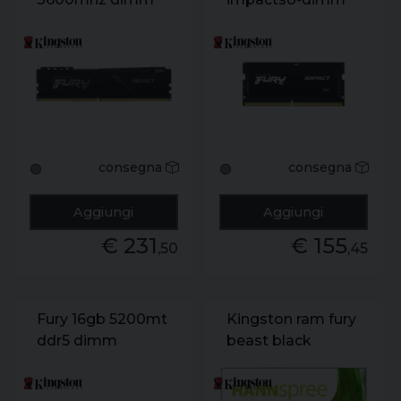
ddr58gb
4800mhz cl38
consegna
consegna
🟢
🟢
Aggiungi
Aggiungi
€ 231
€ 155
,50
,45
Fury 16gb 5200mt
Kingston ram fury
ddr5 dimm
beast black
dimmddr5 32gb
5200mhz