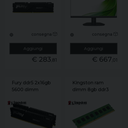
kf552c40bb-32
cl40
consegna
consegna
🔵
🟢
Aggiungi
Aggiungi
€ 283
€ 667
,81
,01
Fury ddr5 2x16gb
Kingston ram
5600 dimm
dimm 8gb ddr3
1600mhz non-ecc