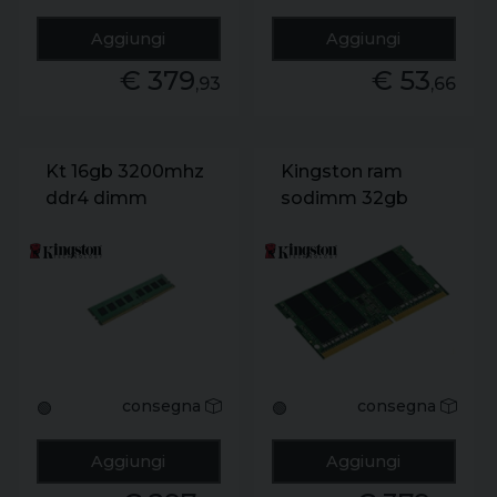
Aggiungi
Aggiungi
€ 379
€ 53
,93
,66
Kt 16gb 3200mhz
Kingston ram
ddr4 dimm
sodimm 32gb
ddr4 (1x32gb)
3200mhz cl22
consegna
consegna
🟢
🟢
Aggiungi
Aggiungi