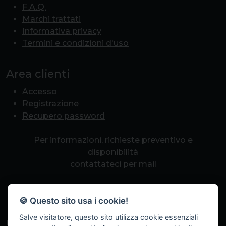
F.A.Q.
Marchi trattati
Informativa privacy
Termini e condizioni d'uso
Area clienti
Accesso
Registrazione
Recupero password
Per informazioni, richieste preventivo e
disponibilità
contattateci per mail
info@romapcpoint.it
🍪 Questo sito usa i cookie!
Salve visitatore, questo sito utilizza cookie essenziali
Iscriviti alla nostra newsletter per non perdere eventi