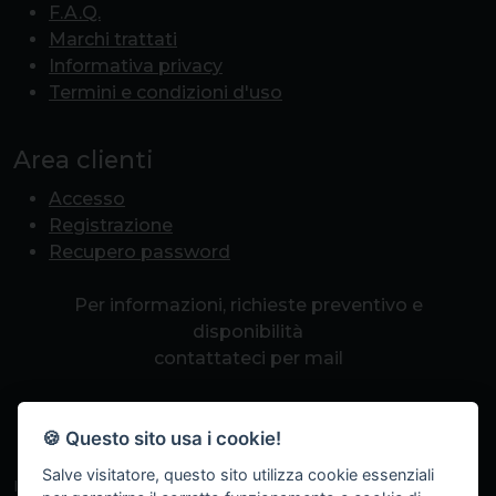
F.A.Q.
Marchi trattati
Informativa privacy
Termini e condizioni d'uso
Area clienti
Accesso
Registrazione
Recupero password
Per informazioni, richieste preventivo e
disponibilità
contattateci per mail
info@romapcpoint.it
🍪 Questo sito usa i cookie!
Salve visitatore, questo sito utilizza cookie essenziali
Iscriviti alla nostra newsletter per non perdere eventi