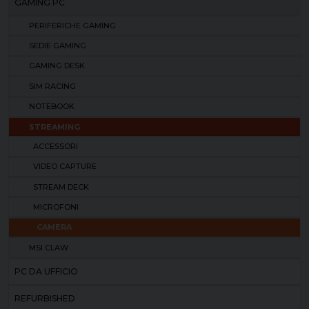
GAMING PC
PERIFERICHE GAMING
SEDIE GAMING
GAMING DESK
SIM RACING
NOTEBOOK
STREAMING
ACCESSORI
VIDEO CAPTURE
STREAM DECK
MICROFONI
CAMERA
MSI CLAW
PC DA UFFICIO
REFURBISHED