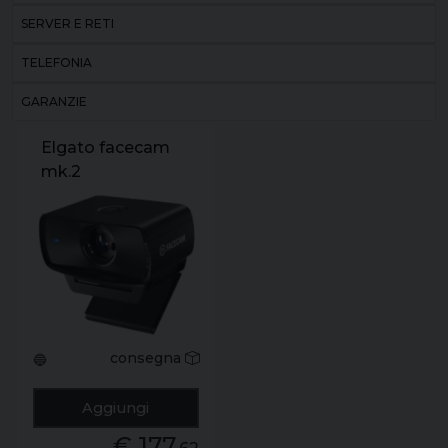
SERVER E RETI
TELEFONIA
GARANZIE
Elgato facecam
mk.2
consegna
🔵
Aggiungi
€ 177