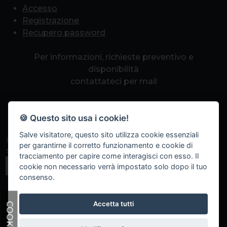
Accesso
Registrazione
Recupero password
Per informazioni, richieste preventivo e
disponibilità
contattateci per mail
info@romapcpoint.it
🍪 Questo sito usa i cookie!
Salve visitatore, questo sito utilizza cookie essenziali
Iscriviti alla nostra newsletter per non perdere eventi
per garantirne il corretto funzionamento e cookie di
speciali, sconti a tempo e promozioni.
tracciamento per capire come interagisci con esso. Il
Iscriviti
cookie non necessario verrà impostato solo dopo il tuo
consenso.
Accetta tutti
COOKIE