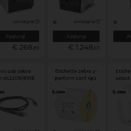
consegna
consegna
🟢
🟢
Aggiungi
Aggiungi
A
€ 268
€ 1.248
,89
,67
vo usb zebra
Etichette zebra z-
Etiche
r ds2208/8108
perform conf 4pz
select
105 mm width x
singol
148 mm
76x51
lunghezza
1370et