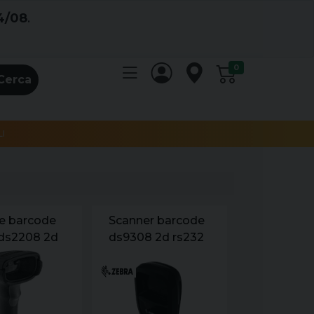
4/08
.
0
Cerca
I
re barcode
Scanner barcode
 ds2208 2d
ds9308 2d rs232
 usb (no
usb zebra con
o stand)
cavo 2mt nero
ip52