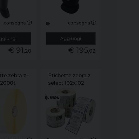
consegna
consegna
🟠
ggiungi
Aggiungi
€ 91
€ 195
,20
,02
tte zebra z-
Etichette zebra z
 2000t
select 102x102
o rotolo
singolo rotolo da
mm da
700 etichette
ich