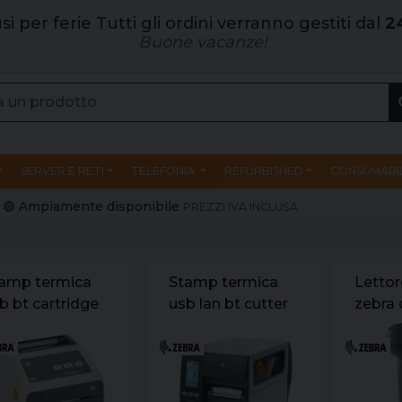
si per ferie Tutti gli ordini verranno gestiti dal
2
Buone vacanze!
SERVER E RETI
TELEFONIA
REFURBISHED
CONSUMABIL
e | 🟢 Ampiamente disponibile
PREZZI IVA INCLUSA.
E
amp termica
Stamp termica
Letto
b bt cartridge
usb lan bt cutter
zebra
bra zd421c
zebra zt411
imager
3dpi
trasferimento
cavo n