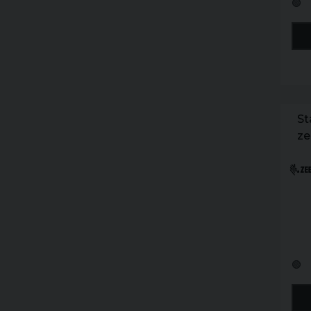
🟢
St
ze
ds
08
🟢