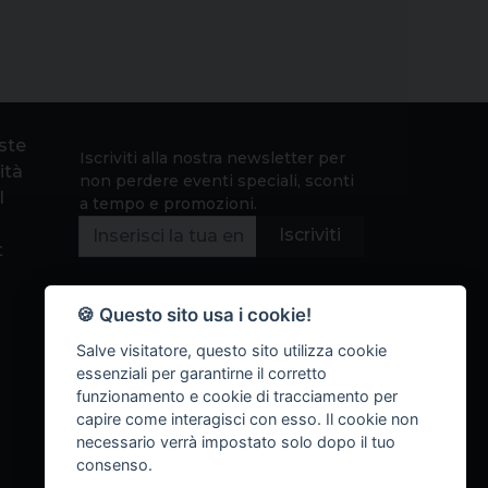
este
Iscriviti alla nostra newsletter per
ità
non perdere eventi speciali, sconti
l
a tempo e promozioni.
Iscriviti
t
🍪 Questo sito usa i cookie!
Salve visitatore, questo sito utilizza cookie
essenziali per garantirne il corretto
funzionamento e cookie di tracciamento per
capire come interagisci con esso. Il cookie non
necessario verrà impostato solo dopo il tuo
consenso.