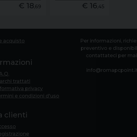
€ 18
€ 16
,69
,45
e acquisto
Per informazioni, richi
preventivo e disponibil
contattateci per mai
ormazioni
info@romapcpoint.i
A.Q.
rchi trattati
formativa privacy
rmini e condizioni d'uso
 clienti
ccesso
egistrazione