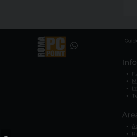
Guid
Inf
F.
Ma
In
Te
Area
A
R