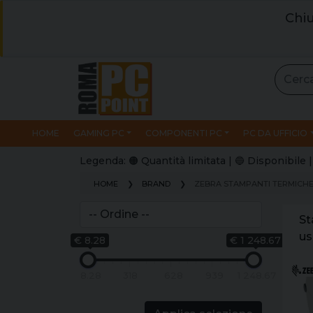
Chiu
HOME
GAMING PC
COMPONENTI PC
PC DA UFFICIO
Legenda: 🟠 Quantità limitata | 🔵 Disponibil
HOME
BRAND
ZEBRA STAMPANTI TERMICH
St
us
€ 8.28
€ 1 248.67
ze
20
8.28
318
628
939
1 248.67