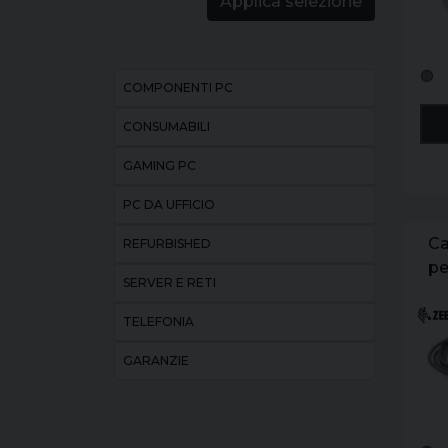
Applica selezione
🟢
COMPONENTI PC
CONSUMABILI
GAMING PC
PC DA UFFICIO
Ca
REFURBISHED
pe
SERVER E RETI
TELEFONIA
GARANZIE