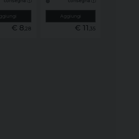
consegna
consegna
🟢
ggiungi
Aggiungi
€ 8
€ 11
,28
,35