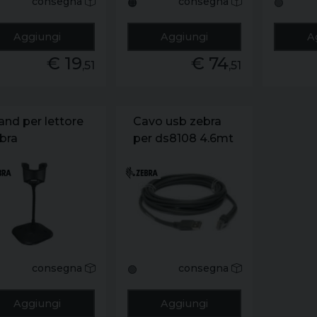
consegna
consegna
🟠
🟢
Aggiungi
Aggiungi
A
€ 19
€ 74
,51
,51
and per lettore
Cavo usb zebra
bra
per ds8108 4.6mt
2208/ds43
/ds8108/
consegna
consegna
🟢
Aggiungi
Aggiungi