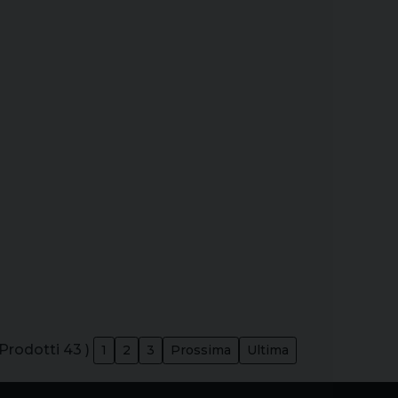
 Prodotti 43 )
1
2
3
Prossima
Ultima