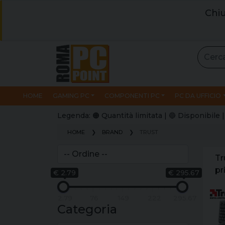
Chiu
HOME
GAMING PC
COMPONENTI PC
PC DA UFFICIO
Legenda: 🟠 Quantità limitata | 🔵 Disponibil
HOME
BRAND
TRUST
Tr
pr
€ 2.79
€ 295.67
mo
2.79
76
149
222
295.67
Categoria