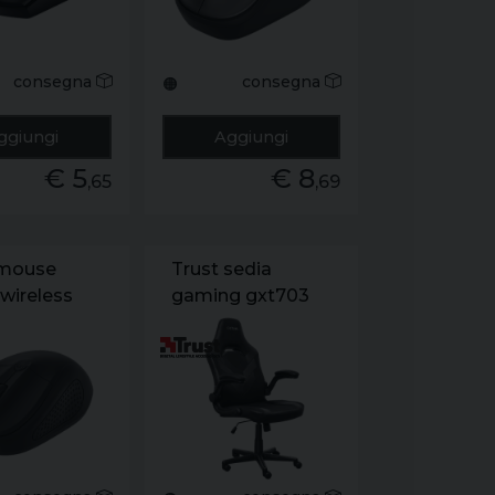
consegna
consegna
🟠
ggiungi
Aggiungi
€ 5
€ 8
,65
,69
 mouse
Trust sedia
wireless
gaming gxt703
opaco
riye nero