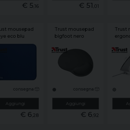
€ 5
€ 51
,16
,01
ust mousepad
Trust mousepad
Trust
ye eco blu
bigfoot nero
ergon
ii. bia
consegna
consegna
🟠
🔵
Aggiungi
Aggiungi
A
€ 6
€ 6
,28
,92