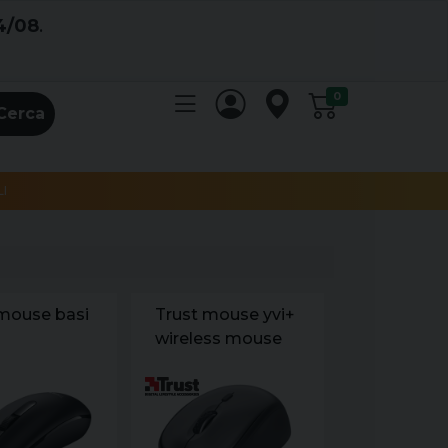
4/08
.
0
Cerca
I
 mouse basi
Trust mouse yvi+
wireless mouse
eco nero