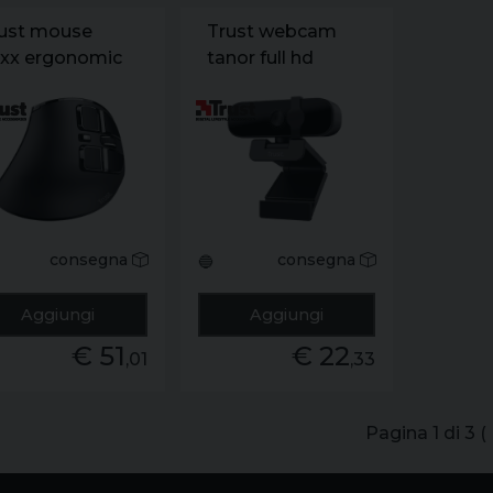
ust mouse
Trust webcam
xx ergonomic
tanor full hd
caricabile
consegna
consegna
🔵
Aggiungi
Aggiungi
€ 51
€ 22
,01
,33
Pagina 1 di 3 (