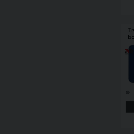
Tr
bo
🟢