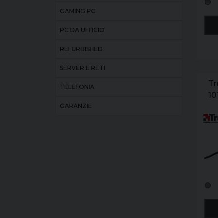
🔵
GAMING PC
PC DA UFFICIO
REFURBISHED
SERVER E RETI
Tr
TELEFONIA
10
GARANZIE
🟢