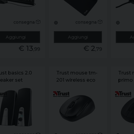
consegna
consegna
🟢
🔵
Aggiungi
Aggiungi
A
€ 13
€ 2
,99
,79
ust basics 2.0
Trust mouse tm-
Trust
eaker set
201 wireless eco
primo 
nero 