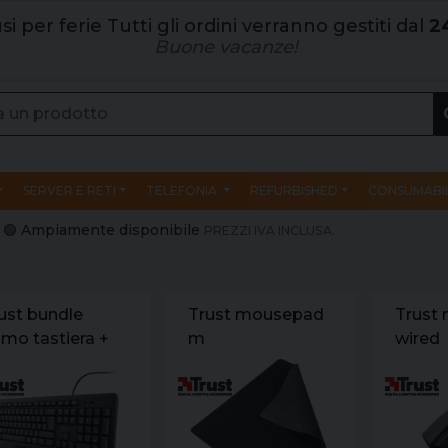
si per ferie Tutti gli ordini verranno gestiti dal
2
Buone vacanze!
SERVER E RETI
TELEFONIA
REFURBISHED
CONSUMABIL
e | 🟢 Ampiamente disponibile
PREZZI IVA INCLUSA.
ust bundle
Trust mousepad
Trust
imo tastiera +
m
wired
use it