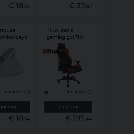
€ 18
€ 27
,54
,82
 mouse
Trust sedia
omico bayo
gaming gxt714r
nco
ruya rosso
consegna
consegna
🟠
ggiungi
Aggiungi
€ 18
€ 195
,54
,44