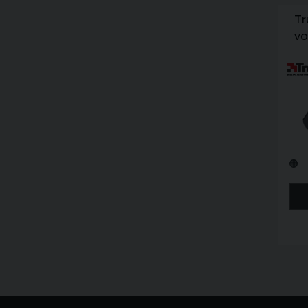
Tr
vo
ri
🟠