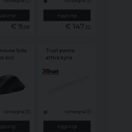
consegna
consegna
🟠
ggiungi
Aggiungi
€ 9
€ 147
,06
,32
 mouse fyda
Trust penna
ss eco
attiva kyna
consegna
consegna
🟢
ggiungi
Aggiungi