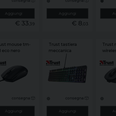
consegna
consegna
🟢
🟠
Aggiungi
Aggiungi
A
€ 33
€ 8
,39
,03
ust mouse tm-
Trust tastiera
Trust
1 eco nero
meccanica
wirele
gxt871 zora it
consegna
consegna
🔵
🔵
Aggiungi
Aggiungi
A