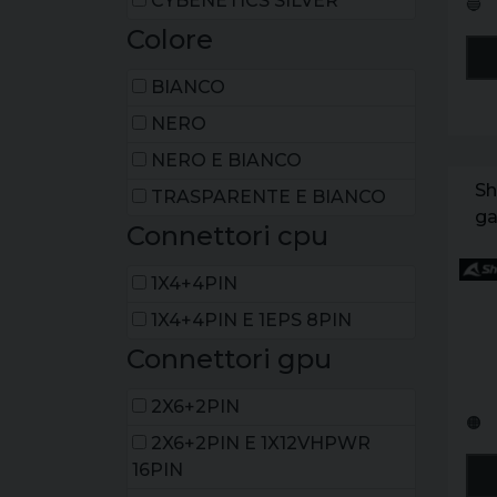
CYBENETICS SILVER
🔵
Colore
BIANCO
NERO
NERO E BIANCO
Sh
TRASPARENTE E BIANCO
ga
Connettori cpu
sg
rg
1X4+4PIN
co
1X4+4PIN E 1EPS 8PIN
1.
Connettori gpu
2X6+2PIN
🟠
2X6+2PIN E 1X12VHPWR
16PIN