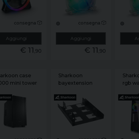
5cm
consegna
consegna
🟢
🟢
Aggiungi
Aggiungi
A
€ 11
€ 11
,90
,90
arkoon case
Sharkoon
Shark
000 mini tower
bayextension
rgb wa
cro-atx/mini
black 3.5 ssd
addres
x. 4 slot. 2xusb
mounting frame
slot e
0. 1x120 fron
for 2 ssds
usb-c.
120 rear. colore
ro