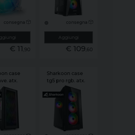
front. 1x120mm
fan rear
consegna
consegna
🟢
ggiungi
Aggiungi
€ 11
€ 109
,90
,60
oon case
Sharkoon case
ve. atx.
tg5 pro rgb. atx.
sable. 7
2xusb 3.0. 2xusb
xpansion. 1
2.0. 7 slots.
 2 usb 3.0