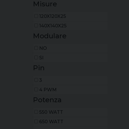
Misure
360MM
ARIA 177MM E LIQUIDO
120X120X25
420MM
140X140X25
Modulare
NO
SI
Pin
3
4 PWM
Potenza
550 WATT
650 WATT