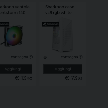
arkoon ventola
Sharkoon case
lentstorm 140
vs9 rgb white
m rgb fan
dressable rgb .
0x140x25
consegna
consegna
🔵
Aggiungi
Aggiungi
€ 13
€ 73
,90
,81