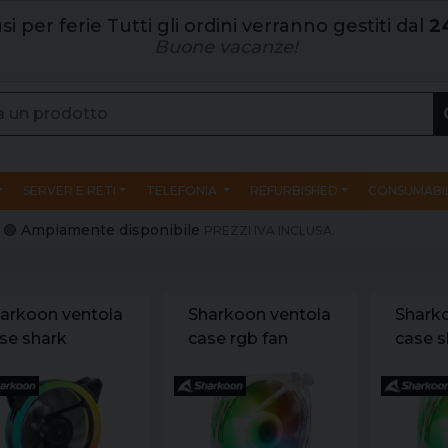
si per ferie Tutti gli ordini verranno gestiti dal
2
Buone vacanze!
SERVER E RETI
TELEFONIA
REFURBISHED
CONSUMABIL
e | 🟢 Ampiamente disponibile
PREZZI IVA INCLUSA.
arkoon ventola
Sharkoon ventola
Shark
se shark
case rgb fan
case s
ades rgb. 1200
120x120x25.pwm
rgb fa
m. connettore
120x1
3 pin. 12v.
nghezza cavo