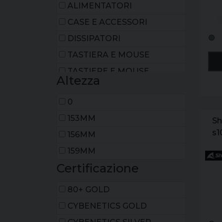
4
ALIMENTATORI
CASE E ACCESSORI
🟢
DISSIPATORI
TASTIERA E MOUSE
TASTIERE E MOUSE
Altezza
VENTOLE
0
153MM
Sh
s1
156MM
mi
159MM
it
Certificazione
3.
1x
80+ GOLD
ne
CYBENETICS GOLD