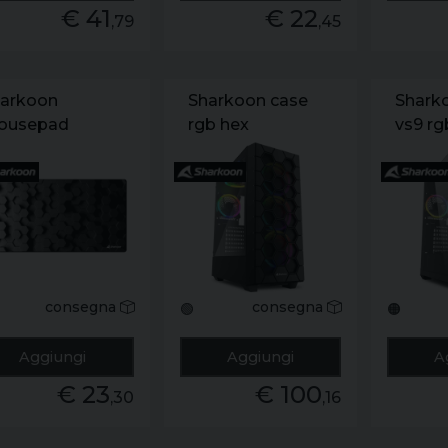
€ 41
€ 22
,79
,45
arkoon
Sharkoon case
Shark
ousepad
rgb hex
vs9 rg
ppetino
ming big
consegna
consegna
🟢
🟠
Aggiungi
Aggiungi
A
€ 23
€ 100
,30
,16