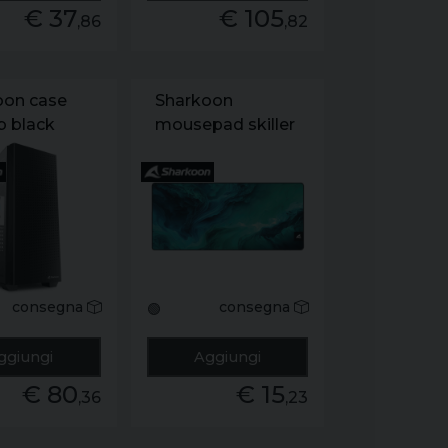
€ 37
€ 105
,86
,82
oon case
Sharkoon
b black
mousepad skiller
sgp30 xxl d4
consegna
consegna
🟢
ggiungi
Aggiungi
€ 80
€ 15
,36
,23