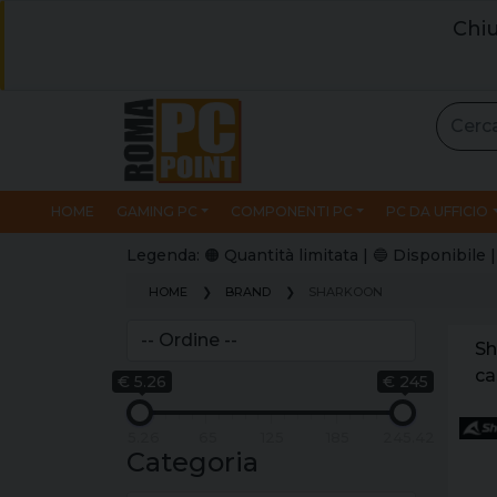
Chiu
HOME
GAMING PC
COMPONENTI PC
PC DA UFFICIO
Legenda: 🟠 Quantità limitata | 🔵 Disponibil
HOME
BRAND
SHARKOON
Sh
ca
€ 5.26
€ 245
bl
rp
5.26
65
125
185
245.42
a 
Categoria
lu