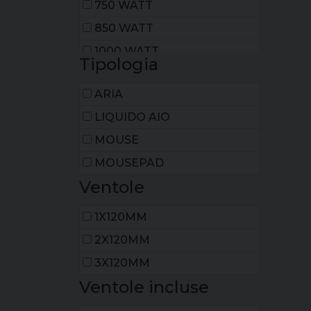
750 WATT
850 WATT
1000 WATT
Tipologia
1200 WATT
ARIA
1300 WATT
LIQUIDO AIO
MOUSE
MOUSEPAD
Ventole
1X120MM
2X120MM
3X120MM
Ventole incluse