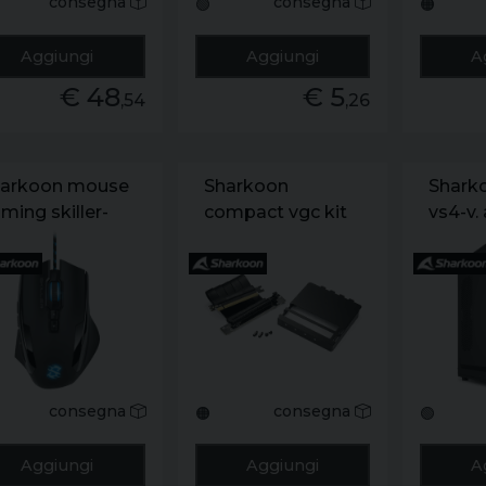
consegna
consegna
🟢
🟠
Aggiungi
Aggiungi
A
€ 48
€ 5
,54
,26
arkoon mouse
Sharkoon
Shark
ming skiller-
compact vgc kit
vs4-v. 
m1. 1600 dpi.
per y1000/z1000
expans
b. 6 tasti
support verticale
3.0 fro
nfigurabili. usb.
per scheda video
bay d
8mt
pcie 3.0
2.5/3.5
1x120
front. 
colore
consegna
consegna
🟠
🟢
Aggiungi
Aggiungi
A