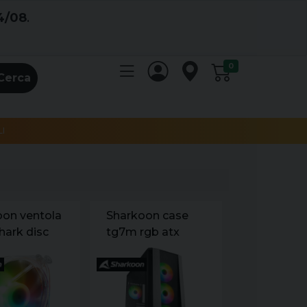
4/08
.
0
Cerca
I
oon ventola
Sharkoon case
hark disc
tg7m rgb atx
n
vetro temperato.
20x25
7 slot
espansione.
3x120mm fan