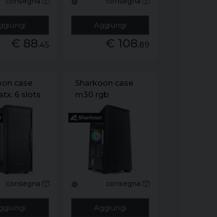
consegna
consegna
🟢
ggiungi
Aggiungi
€ 88
€ 108
,45
,89
oon case
Sharkoon case
atx. 6 slots
m30 rgb
ion. 2xusb
nt. drive
a
/5.25.
mm fan
no psu.
 nero
consegna
consegna
🔵
ggiungi
Aggiungi