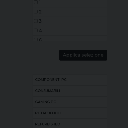
1
2
3
4
6
7
Applica selezione
COMPONENTI PC
CONSUMABILI
GAMING PC
PC DA UFFICIO
REFURBISHED