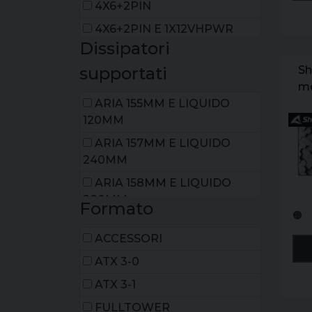
4X6+2PIN
4X6+2PIN E 1X12VHPWR
Dissipatori
16PIN
Sh
supportati
m
ta
ARIA 155MM E LIQUIDO
ga
120MM
ARIA 157MM E LIQUIDO
240MM
ARIA 158MM E LIQUIDO
280MM
Formato
🟠
ARIA 158MM E LIQUIDO
ACCESSORI
360MM
ATX 3-0
ARIA 160MM E LIQUIDO
240MM
ATX 3-1
ARIA 160MM E LIQUIDO
FULLTOWER