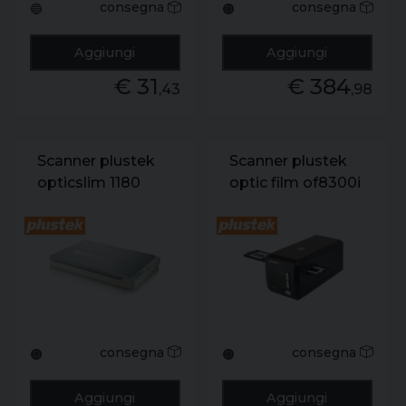
consegna
consegna
🔵
🟠
Aggiungi
Aggiungi
€ 31
€ 384
,43
,98
Scanner plustek
Scanner plustek
opticslim 1180
optic film of8300i
alim usb
se
consegna
consegna
🟠
🟠
Aggiungi
Aggiungi