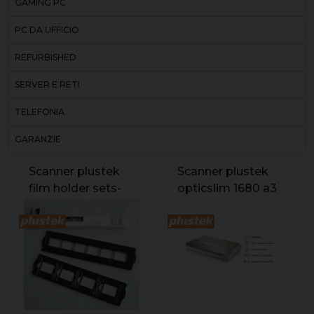
GAMING PC
PC DA UFFICIO
REFURBISHED
SERVER E RETI
TELEFONIA
GARANZIE
Scanner plustek
Scanner plustek
film holder sets-
opticslim 1680 a3
o.f.7200.7200i.7300.7500i.7400.7600i.8100.
1200dpi mac
support