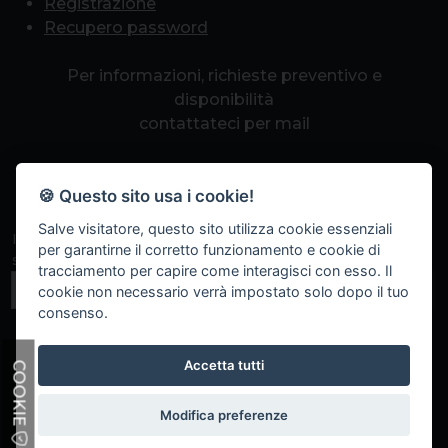
Registrazione
Recupero password
Per informazioni, richieste preventivo e
disponibilità
contattateci per mail
info@romapcpoint.it
🍪 Questo sito usa i cookie!
Salve visitatore, questo sito utilizza cookie essenziali
Iscriviti alla nostra newsletter per non perdere eventi
per garantirne il corretto funzionamento e cookie di
speciali, sconti a tempo e promozioni.
tracciamento per capire come interagisci con esso. Il
Iscriviti
cookie non necessario verrà impostato solo dopo il tuo
consenso.
Accetta tutti
COOKIE
Modifica preferenze
Copyright 2023 GO BestWeb
Parla con noi
ShopHero v4.6 - e-commerce software