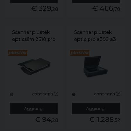
€ 329
€ 466
,20
,70
Scanner plustek
Scanner plustek
opticslim 2610 pro
optic pro a390 a3
a4 cis led 1200dpi
ccd/led 600dpi
us 2.0
interpolata
1600dpi
consegna
consegna
🟢
🟠
Aggiungi
Aggiungi
€ 94
€ 1.288
,28
,52