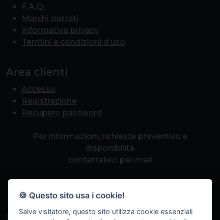
F.A.Q.
Marchi trattati
Informativa privacy
Termini e condizioni d'uso
Area clienti
Accesso
Registrazione
Recupero password
Per informazioni, richieste preventivo e
disponibilità
contattateci per mail
info@romapcpoint.it
🍪 Questo sito usa i cookie!
Salve visitatore, questo sito utilizza cookie essenziali
Iscriviti alla nostra newsletter per non perdere eventi