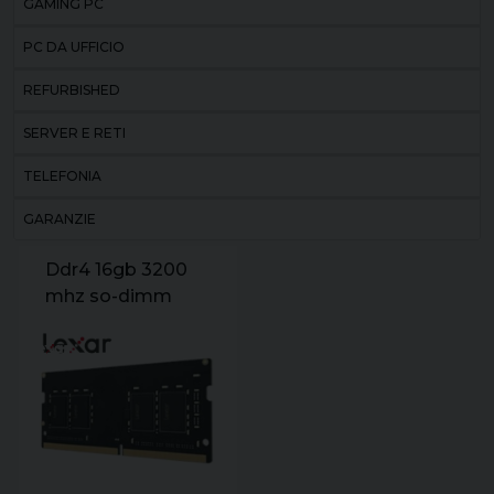
GAMING PC
PC DA UFFICIO
REFURBISHED
SERVER E RETI
TELEFONIA
GARANZIE
Ddr4 16gb 3200
mhz so-dimm
lexar cl22 1.2v