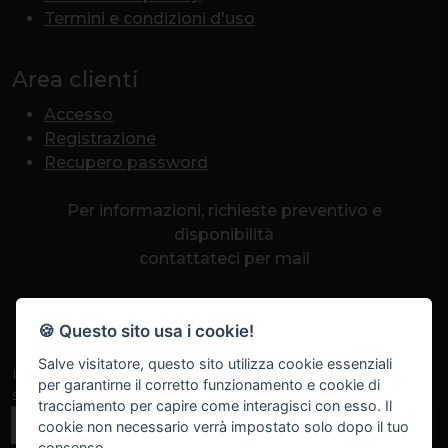
Termini e condizioni d'uso
Area clienti
Accesso
Registrazione
Recupero password
Per informazioni, richieste preventivo e
disponibilità
contattateci per mail
info@romapcpoint.it
🍪 Questo sito usa i cookie!
Salve visitatore, questo sito utilizza cookie essenziali
Iscriviti alla nostra newsletter per non perdere eventi
per garantirne il corretto funzionamento e cookie di
speciali, sconti a tempo e promozioni.
tracciamento per capire come interagisci con esso. Il
Iscriviti
cookie non necessario verrà impostato solo dopo il tuo
consenso.