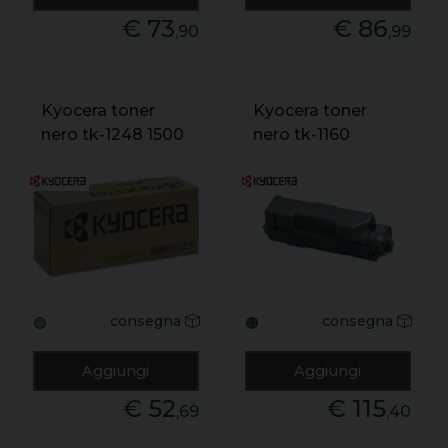
€ 73
€ 86
,90
,99
Kyocera toner
Kyocera toner
nero tk-1248 1500
nero tk-1160
pag
ecosys p2040.
7.200 pag
consegna
consegna
🟢
🟠
Aggiungi
Aggiungi
€ 52
€ 115
,69
,40