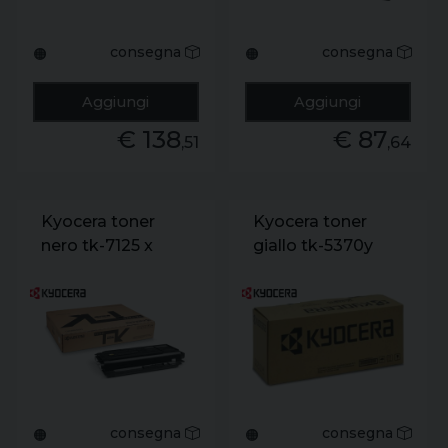
consegna
consegna
🟠
🟠
Aggiungi
Aggiungi
€ 138
€ 87
,51
,64
Kyocera toner
Kyocera toner
nero tk-7125 x
giallo tk-5370y
taskalfa 3212i
pa3500cx ma35
consegna
consegna
🟠
🟠