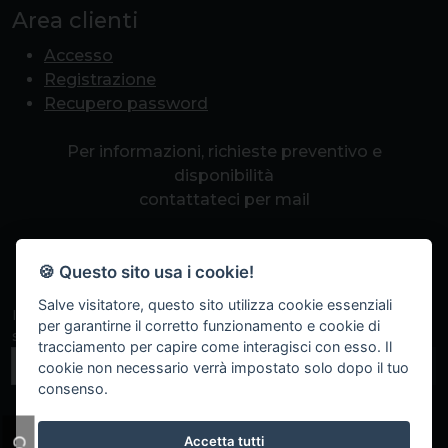
Area clienti
Accesso
Registrazione
Recupero password
Per informazioni, richieste preventivo e
disponibilità
contattateci per mail
info@romapcpoint.it
🍪 Questo sito usa i cookie!
Salve visitatore, questo sito utilizza cookie essenziali
Iscriviti alla nostra newsletter per non perdere eventi
per garantirne il corretto funzionamento e cookie di
speciali, sconti a tempo e promozioni.
tracciamento per capire come interagisci con esso. Il
Iscriviti
cookie non necessario verrà impostato solo dopo il tuo
consenso.
Accetta tutti