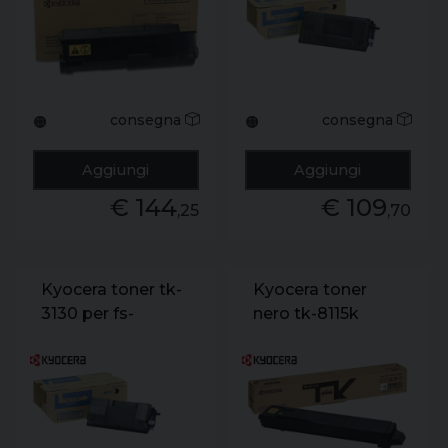
4200dn. fs-
4300dn. ecosys
m3550idn.
m3560idn
consegna
consegna
🟠
🟠
Aggiungi
Aggiungi
€ 144
€ 109
,25
,70
Kyocera toner tk-
Kyocera toner
3130 per fs-
nero tk-8115k
4200dn sing.
ecosys m8124