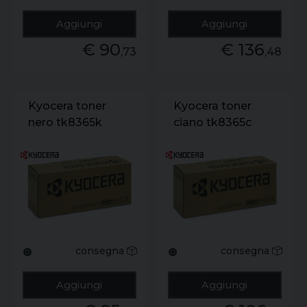
Aggiungi
Aggiungi
€ 90
€ 136
,73
,48
Kyocera toner
Kyocera toner
nero tk8365k
ciano tk8365c
taskalfa 2554
taskalfa 2554
consegna
consegna
🟠
🟠
Aggiungi
Aggiungi