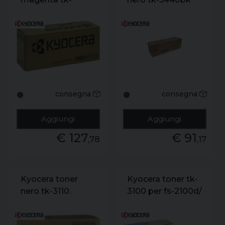
5440m
consegna
consegna
🟠
🟠
Aggiungi
Aggiungi
€ 127
€ 91
,78
,17
Kyocera toner
Kyocera toner tk-
nero tk-3110.
3100 per fs-2100d/
15.500p per fs-
dn sing
4100dn. fs-