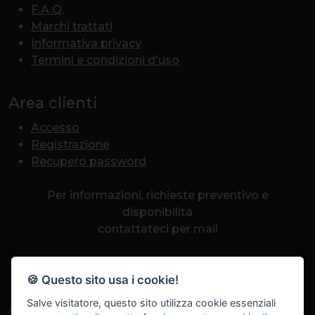
F.A.Q.
Marchi trattati
Informativa privacy
Termini e condizioni d'uso
Area clienti
Accesso
Registrazione
Recupero password
Per informazioni, richieste preventivo e
disponibilità
contattateci per mail
info@romapcpoint.it
🍪 Questo sito usa i cookie!
Salve visitatore, questo sito utilizza cookie essenziali
Iscriviti alla nostra newsletter per non perdere eventi