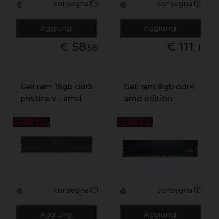
consegna
consegna
🟢
🟢
Aggiungi
Aggiungi
€ 58
€ 111
,58
,11
Geil ram 16gb ddr5
Geil ram 8gb ddr4
pristine v - amd
amd edition
pc5-38400
pristine pc4-
4800mhz 40-40-
25600 3200mhz
40-77
22-22-22-52
consegna
consegna
🟢
🟢
Aggiungi
Aggiungi