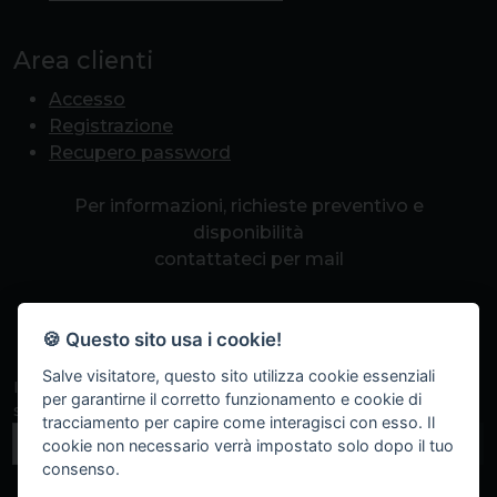
Area clienti
Accesso
Registrazione
Recupero password
Per informazioni, richieste preventivo e
disponibilità
contattateci per mail
info@romapcpoint.it
🍪 Questo sito usa i cookie!
Salve visitatore, questo sito utilizza cookie essenziali
Iscriviti alla nostra newsletter per non perdere eventi
per garantirne il corretto funzionamento e cookie di
speciali, sconti a tempo e promozioni.
tracciamento per capire come interagisci con esso. Il
Iscriviti
cookie non necessario verrà impostato solo dopo il tuo
consenso.