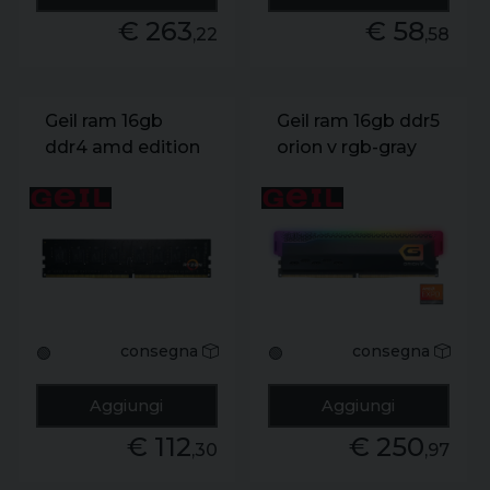
€ 263
€ 58
,22
,58
Geil ram 16gb
Geil ram 16gb ddr5
ddr4 amd edition
orion v rgb-gray
pristine pc4-
pc5-41600
25600 3200mhz
5200mhz 38-44-
22-22-22-52
44-84
consegna
consegna
🟢
🟢
Aggiungi
Aggiungi
€ 112
€ 250
,30
,97