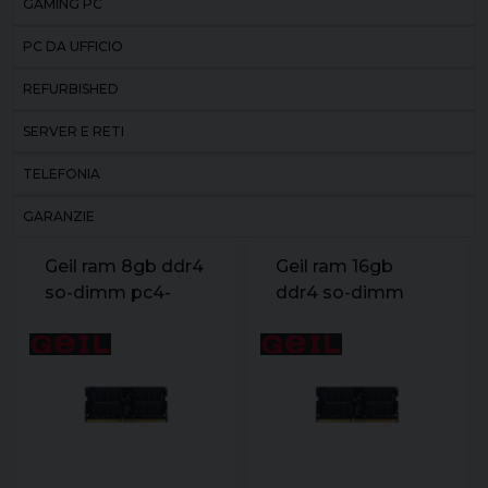
GAMING PC
PC DA UFFICIO
REFURBISHED
SERVER E RETI
TELEFONIA
GARANZIE
Geil ram 8gb ddr4
Geil ram 16gb
so-dimm pc4-
ddr4 so-dimm
25600 3200mhz
pc4-25600
22-22-22-52
3200mhz 22-22-
22-53