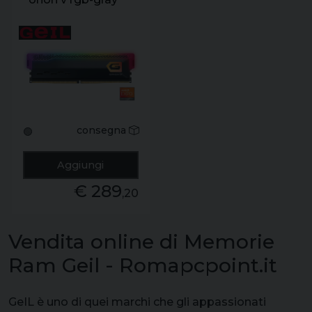
pc5-51200
6400mhz 42-48-
48-96
consegna
🟢
Aggiungi
€ 289
,20
Vendita online di Memorie
Ram Geil - Romapcpoint.it
GeIL è uno di quei marchi che gli appassionati