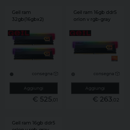
Geil ram
Geil ram 16gb ddr5
32gb(16gbx2)
orion v rgb-gray
ddr5 orion v rgb-
pc5-44800
gray pc5-44800
5600mhz 38-44-
5600mhz 38-44-
44-84
44-84
consegna
consegna
🟠
🟢
Aggiungi
Aggiungi
€ 525
€ 263
,01
,02
Geil ram 16gb ddr5
orion v rgb-gray