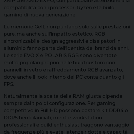
XMP che AMD EXPO, con particolare attenzione alla
compatibilità con i processori Ryzen e le build
gaming di nuova generazione.
Le memorie GeIL non puntano solo sulle prestazioni
pure, ma anche sull’impatto estetico. RGB
sincronizzabile, design aggressivi e dissipatori in
alluminio fanno parte dell’identità del brand da anni.
Le serie EVO X e POLARIS RGB sono diventate
molto popolari proprio nelle build custom con
pannelli in vetro e raffreddamento RGB avanzato,
dove anche il look interno del PC conta quanto gli
FPS.
Naturalmente la scelta della RAM giusta dipende
sempre dal tipo di configurazione. Per gaming
competitivo in Full HD possono bastare kit DDR4 o
DDR5 ben bilanciati, mentre workstation
professionali e build enthusiast traggono vantaggio
da frequenze più elevate, latenze ridotte e capacità