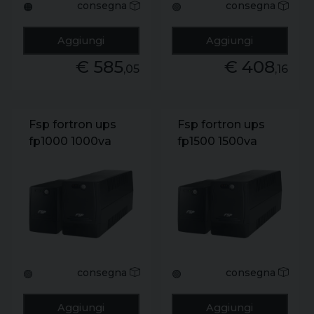
consegna
consegna
🟠
🟢
Aggiungi
Aggiungi
€ 585
€ 408
,05
,16
Fsp fortron ups
Fsp fortron ups
fp1000 1000va
fp1500 1500va
600w 230v
900w 230v
4fp10004
4fp15004
2x2v/7ah.
2x12v/9ah.
4xschuko
4xschuko
consegna
consegna
🟢
🟢
Aggiungi
Aggiungi