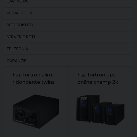
GAMING PC
PC DA UFFICIO
REFURBISHED
SERVER E RETI
TELEFONIA
GARANZIE
Fsp fortron alim
Fsp fortron ups
ridondante twins
online champ 2k
pro 900 ps2 900w
tower 2000va
cond giapponesi
1800w 230v
iecx4champ
ppf16a19