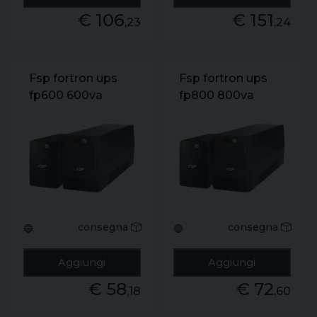
€ 106
€ 151
,23
,24
Fsp fortron ups
Fsp fortron ups
fp600 600va
fp800 800va
360w 230v/60hz
480w 230v/60hz
8xavrfp600
8xavrfp800
1x12v/7ah.
1x12v/9ah.
2xschuko
2xschuko
consegna
consegna
🔵
🟢
Aggiungi
Aggiungi
€ 58
€ 72
,18
,60