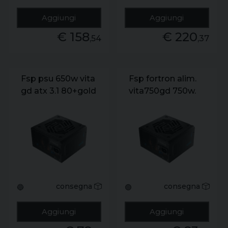
Aggiungi
Aggiungi
€ 158
€ 220
,54
,37
Fsp psu 650w vita
Fsp fortron alim.
gd atx 3.1 80+gold
vita750gd 750w.
80+ gold. atx 3.1.
direct cable
ppa75082
consegna
consegna
🔵
🟢
Aggiungi
Aggiungi