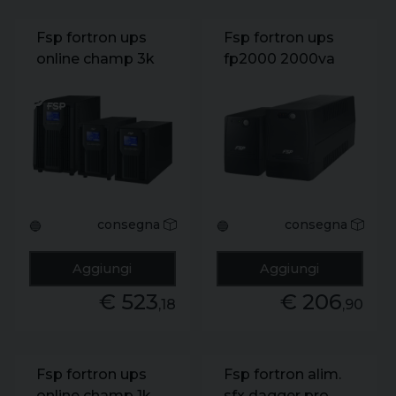
Fsp fortron ups
Fsp fortron ups
online champ 3k
fp2000 2000va
tower 3000va
1200w 230v
2700w 230v
4fp20002
iecxchamp 3k
2x12v/9ah.
tower2
4xschuko
consegna
consegna
🔵
🔵
Aggiungi
Aggiungi
€ 523
€ 206
,18
,90
Fsp fortron ups
Fsp fortron alim.
online champ 1k
sfx dagger pro