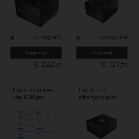
4wt1441
modulare.ppa85042
consegna
consegna
🟠
🟢
Aggiungi
Aggiungi
€ 222
€ 127
,43
,78
Fsp fortron alim.
Fsp fortron
vita 1000gm
alim.hydro ptm
1000w. 80+gold.
pro hpt2-1650m
atx 3.0. gen
1650w f.mod
5.0.f.mod ppa10a
atx3.1 gen 5.1