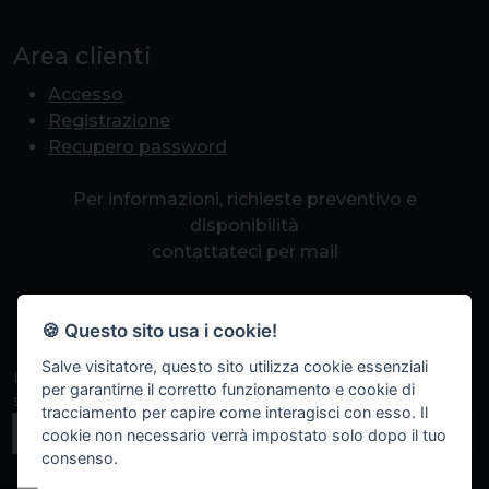
Area clienti
Accesso
Registrazione
Recupero password
Per informazioni, richieste preventivo e
disponibilità
contattateci per mail
info@romapcpoint.it
🍪 Questo sito usa i cookie!
Salve visitatore, questo sito utilizza cookie essenziali
Iscriviti alla nostra newsletter per non perdere eventi
per garantirne il corretto funzionamento e cookie di
speciali, sconti a tempo e promozioni.
tracciamento per capire come interagisci con esso. Il
Iscriviti
cookie non necessario verrà impostato solo dopo il tuo
consenso.