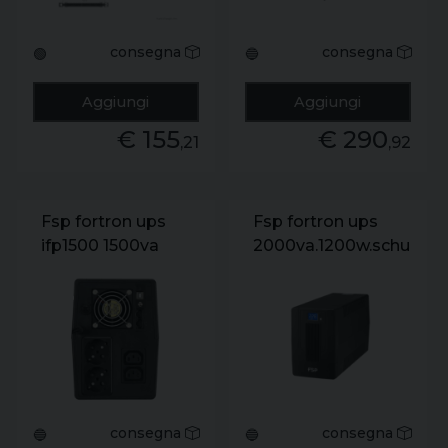
consegna
consegna
🟢
🔵
Aggiungi
Aggiungi
€ 155
€ 290
,21
,92
Fsp fortron ups
Fsp fortron ups
ifp1500 1500va
2000va.1200w.schuko*2+
900w.schuko*2+iec*2.12v/9ah*2.lcd
version.230v
touch scre
consegna
consegna
🔵
🔵