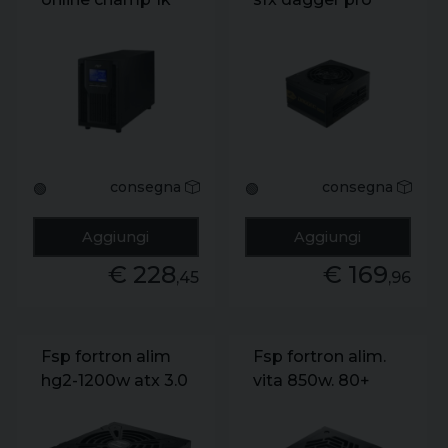
tower 1000va
850w gold atx3
900w 230v iecx3
consegna
consegna
🟢
🟢
Aggiungi
Aggiungi
€ 228
€ 169
,45
,96
Fsp fortron alim
Fsp fortron alim.
hg2-1200w atx 3.0
vita 850w. 80+
1200w. 80+ gold +
gold. atx 3.0. gen
cavo pcie5.1
5.0.f