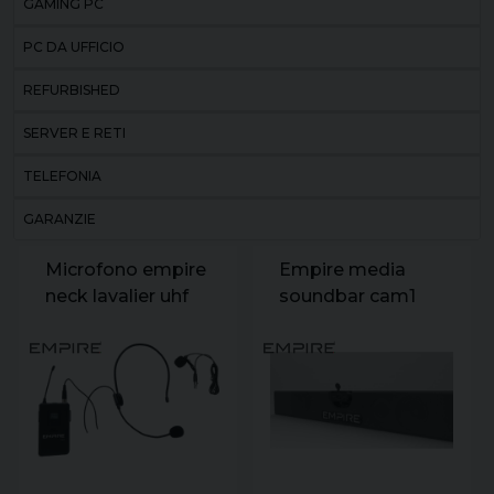
GAMING PC
PC DA UFFICIO
REFURBISHED
SERVER E RETI
TELEFONIA
GARANZIE
Microfono empire
Empire media
neck lavalier uhf
soundbar cam1
con ricevitore
sbc1 black