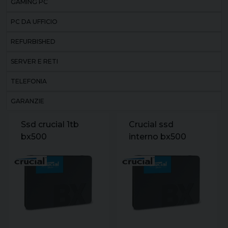
GAMING PC
PC DA UFFICIO
REFURBISHED
SERVER E RETI
TELEFONIA
GARANZIE
Ssd crucial 1tb
Crucial ssd
bx500
interno bx500
ct1000bx500ssd1
240gb 2.5 sata
2.5 sata r/w
6gb/s r/w 540/500
540/500 (siae)