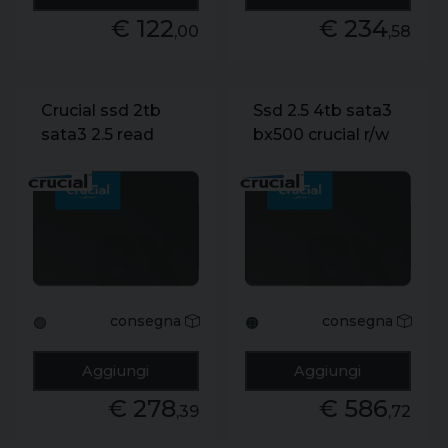
€ 122
€ 234
,00
,58
Crucial ssd 2tb
Ssd 2.5 4tb sata3
sata3 2.5 read
bx500 crucial r/w
560mb/s write
540/500
510mb
consegna
consegna
🟢
🟠
Aggiungi
Aggiungi
€ 278
€ 586
,39
,72