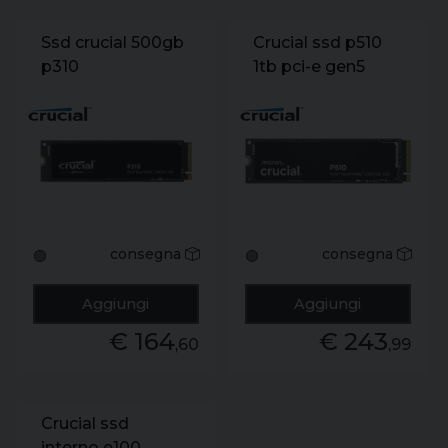
Ssd crucial 500gb
Crucial ssd p510
p310
1tb pci-e gen5
ct500p310ssd8
nvme m.2
m.2 nvme 4x4 r/w
7100/6000 (siae)
consegna
consegna
🟢
🟢
Aggiungi
Aggiungi
€ 164
€ 243
,60
,99
Crucial ssd
interno e100