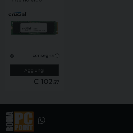
480gb pci-e gen4
nvme
consegna
🟢
Aggiungi
€ 102
,57