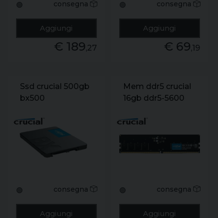
consegna
consegna
🟢
🟢
Aggiungi
Aggiungi
€ 189
€ 69
,27
,19
Ssd crucial 500gb
Mem ddr5 crucial
bx500
16gb ddr5-5600
ct500bx500ssd1
udimm
2.5 sata3 r/w
ct16g56c46u5
550/500 (siae)
consegna
consegna
🟢
🟢
Aggiungi
Aggiungi