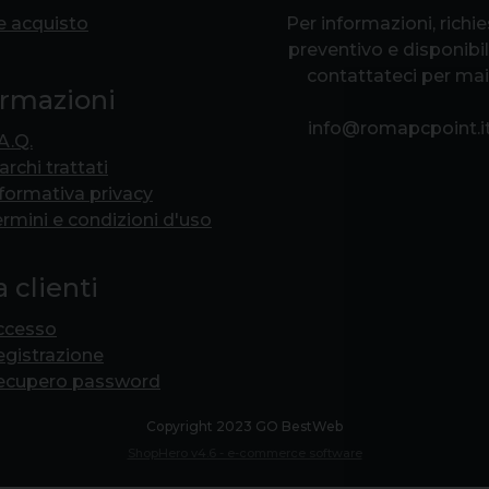
e acquisto
Per informazioni, richi
preventivo e disponibil
contattateci per mai
ormazioni
info@romapcpoint.i
A.Q.
rchi trattati
formativa privacy
rmini e condizioni d'uso
 clienti
ccesso
egistrazione
ecupero password
Copyright 2023 GO BestWeb
ShopHero v4.6 - e-commerce software