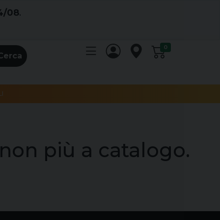
4/08
.
0
Cerca
I
non più a catalogo.