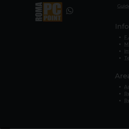
Guid
Inf
F.
Ma
In
Te
Area
A
R
R