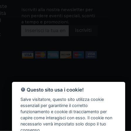
este
Iscriviti alla nostra newsletter per
ità
non perdere eventi speciali, sconti
l
a tempo e promozioni.
Iscriviti
t
🍪 Questo sito usa i cookie!
Salve visitatore, questo sito utilizza cookie
essenziali per garantirne il corretto
funzionamento e cookie di tracciamento per
capire come interagisci con esso. Il cookie non
necessario verrà impostato solo dopo il tuo
consenso.