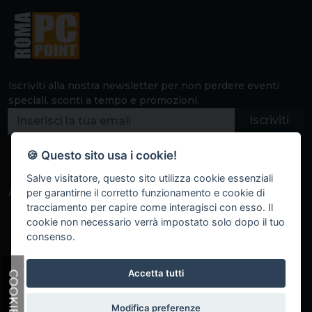
Iscriviti alla nostra newsletter per non perdere eventi
speciali, sconti a tempo e promozioni.
Iscriviti
🍪 Questo sito usa i cookie!
Salve visitatore, questo sito utilizza cookie essenziali
Area clienti
Informazioni
per garantirne il corretto funzionamento e cookie di
tracciamento per capire come interagisci con esso. Il
Dashboard
F.A.Q.
cookie non necessario verrà impostato solo dopo il tuo
I tuoi indirizzi
Marchi trattati
consenso.
Storico ordini
Informativa privacy
Dettagli account
Termini e condizioni
Accetta tutti
COOKIE
d'uso
Modifica preferenze
Copyright 2023 GO BestWeb
Parla con noi