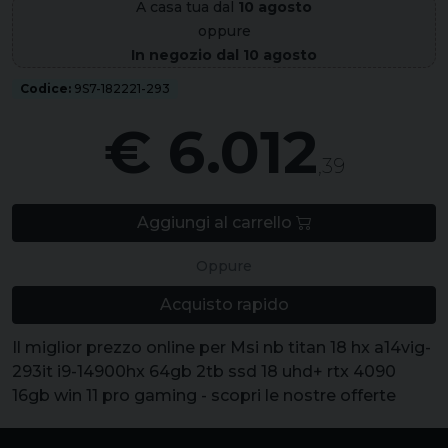
A casa tua dal
10 agosto
oppure
In negozio dal 10 agosto
Codice:
9S7-182221-293
€ 6.012
,39
Aggiungi al carrello
Oppure
Acquisto rapido
Il miglior prezzo online per Msi nb titan 18 hx a14vig-
293it i9-14900hx 64gb 2tb ssd 18 uhd+ rtx 4090
16gb win 11 pro gaming - scopri le nostre offerte