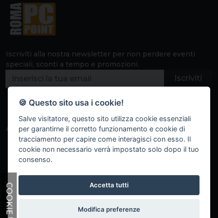
Iscriviti alla nostra newsletter per non perdere eventi
speciali, sconti a tempo e promozioni.
Iscriviti
🍪 Questo sito usa i cookie!
Salve visitatore, questo sito utilizza cookie essenziali
Area clienti
Informazioni
per garantirne il corretto funzionamento e cookie di
tracciamento per capire come interagisci con esso. Il
Dashboard
F.A.Q.
cookie non necessario verrà impostato solo dopo il tuo
I tuoi indirizzi
Marchi trattati
consenso.
Storico ordini
Informativa privacy
Dettagli account
Termini e condizioni
Accetta tutti
COOKIE
d'uso
Modifica preferenze
Copyright 2023 GO BestWeb
Parla con noi